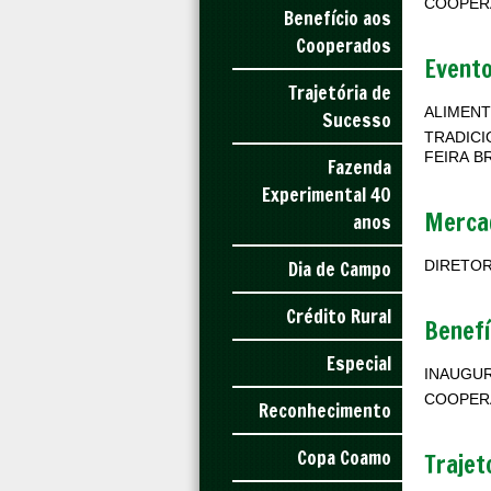
Benefício aos
Cooperados
Event
Trajetória de
ALIMENT
Sucesso
TRADICI
FEIRA B
Fazenda
Experimental 40
Mercad
anos
Dia de Campo
DIRETOR
Crédito Rural
Benefí
Especial
INAUGUR
COOPER
Reconhecimento
Copa Coamo
Trajet