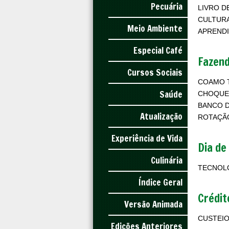
Pecuária
LIVRO D
CULTURA
Meio Ambiente
APREND
Especial Café
Fazend
Cursos Sociais
COAMO T
Saúde
CHOQUE
BANCO 
Atualização
ROTAÇÃO
Experiência de Vida
Dia de
Culinária
TECNOLO
Índice Geral
Crédit
Versão Animada
CUSTEIO
Edições Anteriores