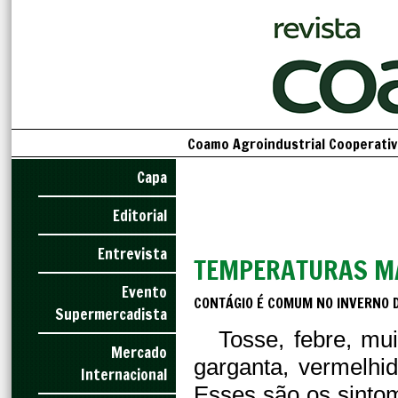
Coamo Agroindustrial Cooperativa
Capa
Editorial
Entrevista
TEMPERATURAS MA
Evento
CONTÁGIO É COMUM NO INVERNO 
Supermercadista
Tosse, febre, mu
Mercado
garganta, vermelhi
Internacional
Esses são os sintom