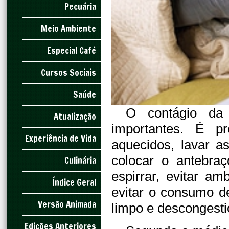
Pecuária
Meio Ambiente
Especial Café
Cursos Sociais
Saúde
O contágio da
Atualização
importantes. É p
Experiência de Vida
aquecidos, lavar a
colocar o antebra
Culinária
espirrar, evitar a
Índice Geral
evitar o consumo d
Versão Animada
limpo e descongest
Edições Anteriores