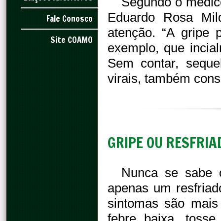
Segundo o médico
Eduardo Rosa Mil
Fale Conosco
atenção. “A gripe 
Site COAMO
exemplo, que incial
Sem contar, seque
virais, também conse
GRIPE OU RESFRIA
Nunca se sabe o
apenas um resfriad
sintomas são mais
febre baixa, toss