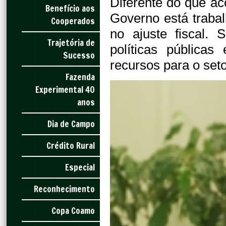
Diferente do que a
Benefício aos
Governo está traba
Cooperados
no ajuste fiscal. 
Trajetória de
políticas pública
Sucesso
recursos para o set
Fazenda
Experimental 40
anos
Dia de Campo
Crédito Rural
Especial
Reconhecimento
Copa Coamo