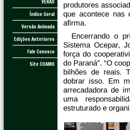
VERÃO
produtores associa
que acontece nas c
Índice Geral
afirma.
Versão Animada
Encerrando o pr
Edições Anteriores
Sistema Ocepar, Jo
Fale Conosco
força do cooperati
do Paraná”. “O coo
Site COAMO
bilhões de reais.
dobrar isso. Em m
arrecadadora de im
uma responsabil
estruturado e organi