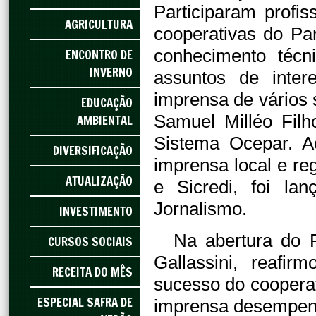
Participaram profi
AGRICULTURA
cooperativas do Pa
conhecimento técn
ENCONTRO DE
INVERNO
assuntos de inter
imprensa de vários
EDUCAÇÃO
Samuel Milléo Fil
AMBIENTAL
Sistema Ocepar. A
DIVERSIFICAÇÃO
imprensa local e re
ATUALIZAÇÃO
e Sicredi, foi l
Jornalismo.
INVESTIMENTO
Na abertura do 
CURSOS SOCIAIS
Gallassini, reafi
RECEITA DO MÊS
sucesso do cooperat
ESPECIAL SAFRA DE
imprensa desempen