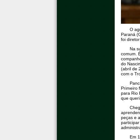
O agr
Paraná (O
foi dire
Na su
comum. É
companhei
do Nascim
(abril d
com o Tro
Panc
Primeiro 
para Rio 
que queri
Cheg
aprendend
peças e a
participa
administr
Em 1