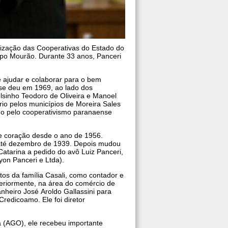
anização das Cooperativas do Estado do
mpo Mourão. Durante 33 anos, Panceri
e ajudar e colaborar para o bem
se deu em 1969, ao lado dos
elsinho Teodoro de Oliveira e Manoel
rio pelos municípios de Moreira Sales
o pelo cooperativismo paranaense
e coração desde o ano de 1956.
ul até dezembro de 1939. Depois mudou
atarina a pedido do avô Luiz Panceri,
yon Panceri e Ltda).
 da família Casali, como contador e
steriormente, na área do comércio de
nheiro José Aroldo Gallassini para
redicoamo. Ele foi diretor
a (AGO), ele recebeu importante