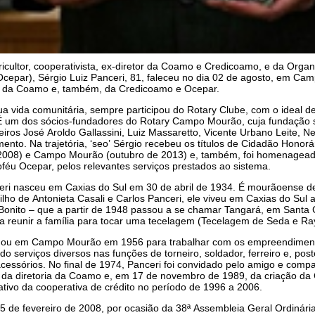
icultor, cooperativista, ex-diretor da Coamo e Credicoamo, e da Org
cepar), Sérgio Luiz Panceri, 81, faleceu no dia 02 de agosto, em Ca
tor da Coamo e, também, da Credicoamo e Ocepar.
a vida comunitária, sempre participou do Rotary Clube, com o ideal d
 um dos sócios-fundadores do Rotary Campo Mourão, cuja fundação 
ros José Aroldo Gallassini, Luiz Massaretto, Vicente Urbano Leite, N
ento. Na trajetória, ‘seo’ Sérgio recebeu os títulos de Cidadão Honorá
e 2008) e Campo Mourão (outubro de 2013) e, também, foi homenagead
féu Ocepar, pelos relevantes serviços prestados ao sistema.
eri nasceu em Caxias do Sul em 30 de abril de 1934. É mourãoense d
filho de Antonieta Casali e Carlos Panceri, ele viveu em Caxias do S
Bonito – que a partir de 1948 passou a se chamar Tangará, em Santa C
a reunir a família para tocar uma tecelagem (Tecelagem de Seda e Ra
ou em Campo Mourão em 1956 para trabalhar com os empreendimentos
o serviços diversos nas funções de torneiro, soldador, ferreiro e, po
cessórios. No final de 1974, Panceri foi convidado pelo amigo e compa
r da diretoria da Coamo e, em 17 de novembro de 1989, da criação da C
ativo da cooperativa de crédito no período de 1996 a 2006.
5 de fevereiro de 2008, por ocasião da 38ª Assembleia Geral Ordinári