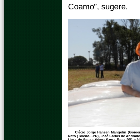
Coamo”, sugere.
Clécio Jorge Hansen Mangolin (Goioe
Neto (Toledo- -PR), José Carlos de Andrad
Lima de Souza (Nova Santa Rosa-PR) e Vi