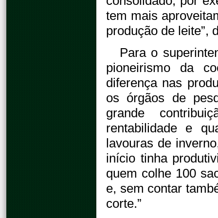
consolidado, por ex
tem mais aproveitam
produção de leite”,
Para o superinte
pioneirismo da co
diferença nas prod
os órgãos de pes
grande contribu
rentabilidade e q
lavouras de inverno
início tinha produt
quem colhe 100 saco
e, sem contar també
corte.”