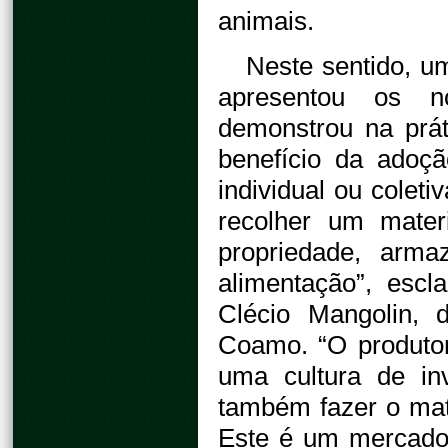
animais.
Neste sentido, u
apresentou os n
demonstrou na prát
benefício da adoç
individual ou colet
recolher um mate
propriedade, arma
alimentação”, escl
Clécio Mangolin, 
Coamo. “O produtor
uma cultura de in
também fazer o mat
Este é um mercado