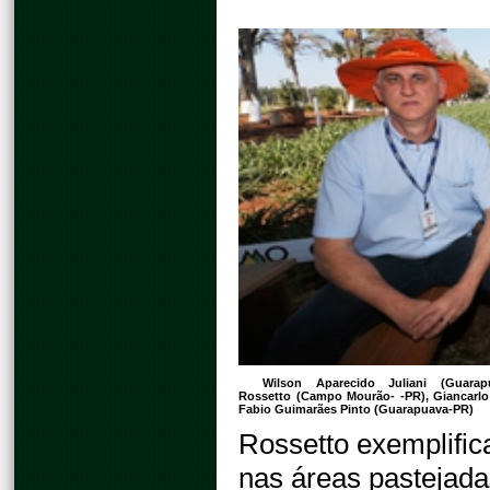
Wilson Aparecido Juliani (Guarap
Rossetto (Campo Mourão- -PR), Giancarlo
Fabio Guimarães Pinto (Guarapuava-PR)
Rossetto exemplific
nas áreas pastejada