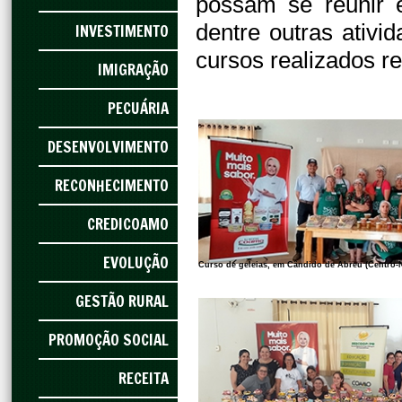
possam se reunir e
dentre outras ativi
INVESTIMENTO
cursos realizados 
IMIGRAÇÃO
PECUÁRIA
DESENVOLVIMENTO
RECONHECIMENTO
CREDICOAMO
EVOLUÇÃO
Curso de geleias, em Cândido de Abreu (Centro-
GESTÃO RURAL
PROMOÇÃO SOCIAL
RECEITA