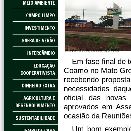
MEIO AMBIENTE
CAMPO LIMPO
INVESTIMENTO
SAFRA DE VERÃO
Vista parcial da Unidade em Itaporã (MS)
INTERCÂMBIO
Em fase final de 
EDUCAÇÃO
Coamo no Mato Gross
COOPERATIVISTA
recebendo proposta
DINHEIRO EXTRA
necessidades daqu
oficial das novas
AGRICULTURA E
DESENVOLVIMENTO
aprovados em Assem
ocasião da Reuniõe
SUSTENTABILIDADE
Um bom exemplo 
TEMPO DE CASA