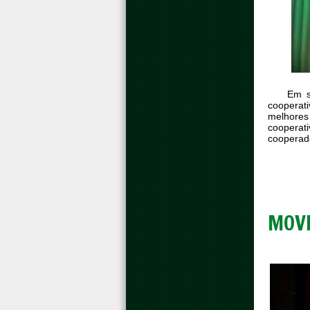
Em s
cooperati
melhores
cooperat
cooperado
MOV