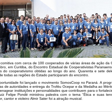
comitiva com cerca de 100 cooperados de várias áreas de ação da 
ro, em Curitiba, do Encontro Estadual de Cooperativistas Paranaense
as do cooperativismo obtidas ao longo do ano. Quarenta e sete de
e todas as regiões do Estado participaram do encontro.
portunidade foi lançado o movimento SomosCoop no Paraná. A prog
s de autoridades e entrega do Troféu Ocepar e da Medalha ao Mérito
nagear instituições e personalidades que contribuem para o fortalec
 Luiz Felipe Pondé ministrou palestra com o tema “Ética e suas t
r, cantor e violeiro Almir Sater foi a atração musical.