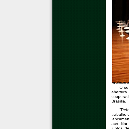
uperintende
O su
abertura
cooperad
Brasília.
“Ref
trabalho 
lançamen
acredita
juntos, d