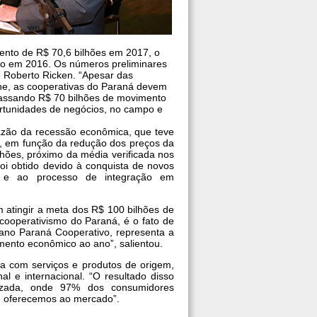
mento de R$ 70,6 bilhões em 2017, o
do em 2016. Os números preliminares
é Roberto Ricken. “Apesar das
ne, as cooperativas do Paraná devem
apassando R$ 70 bilhões de movimento
rtunidades de negócios, no campo e
razão da recessão econômica, que teve
s, em função da redução dos preços da
lhões, próximo da média verificada nos
 foi obtido devido à conquista de novos
as e ao processo de integração em
atingir a meta dos R$ 100 bilhões de
ooperativismo do Paraná, é o fato de
ano Paraná Cooperativo, representa a
imento econômico ao ano”, salientou.
da com serviços e produtos de origem,
l e internacional. “O resultado disso
lizada, onde 97% dos consumidores
e oferecemos ao mercado”.