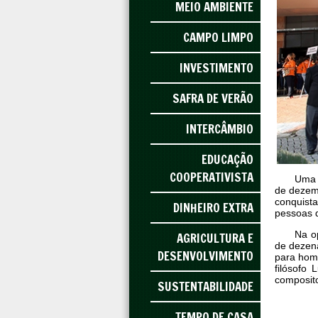
MEIO AMBIENTE
CAMPO LIMPO
INVESTIMENTO
SAFRA DE VERÃO
INTERCÂMBIO
EDUCAÇÃO
COOPERATIVISTA
Uma 
de dezemb
conquist
DINHEIRO EXTRA
pessoas d
Na o
AGRICULTURA E
de dezena
DESENVOLVIMENTO
para home
filósofo
composito
SUSTENTABILIDADE
TEMPO DE CASA