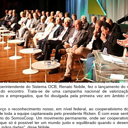
nte do Sistema OCB, Renato Nobile, fez o lançamento do movimento SomosCoop no Paraná
perintendente do Sistema OCB, Renato Nobile, fez o lançamento d
 do encontro. Trata-se de uma campanha nacional de valorização
os e empregados, que foi divulgada pela primeira vez em âmbito 
orço o reconhecimento nosso, em nível federal, ao cooperativismo d
de toda a equipe capitaneada pelo presidente Ricken. É com esse sen
to do SomosCoop. Um movimento permanente, onde ser cooperativis
r que só é possível ter um mundo justo e equilibrado quando o dese
e mãos dadas", disse Nóbile.