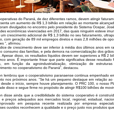
berto Ricken, presidente do Sistema Ocepar
operativas do Paraná, de dez diferentes ramos, devem atingir fatura
esenta um aumento de R$ 1,3 bilhão em relação ao montante alcança
foram divulgados no encontro pelo presidente do Sistema Ocepar, Jos
ades econômicas vivenciadas em 2017, das quais ninguém esteve imu
 um crescimento adicional de R$ 1,3 bilhão no seu faturamento, ultr
o, com geração de 89 mil empregos diretos e mais 2,8 milhões de opo
es ”, afirmou.
ndice de crescimento deve ser inferior à média dos últimos anos em 
no consumo das famílias, e pela demora na comercialização dos grão
 Apesar disso, os resultados líquidos devem ser superiores a R$ 2 bi
inco anos. É importante frisar que parte significativa desse resultado
, em função da agroindustrialização, otimização de estrutur
vimento no cooperativismo do Paraná”, destacou.
en lembrou que o cooperativismo paranaense continua empenhado em 
nto nos próximos anos. “Se há um pequeno destaque em relação ao c
, desde o início, sempre houve planejamento. O PRC 100, o nosso Pl
ade disso e segue firme no propósito de atingir R$100 bilhões de mov
en disse ainda que a credibilidade do sistema cooperativo é construí
 e preços adequados aos mercados local, regional, estadual, naciona
omprovado em pesquisa recente realizada por empresa especia
ses ouvidos reconhecem a qualidade e o preço justo nos produtos qu