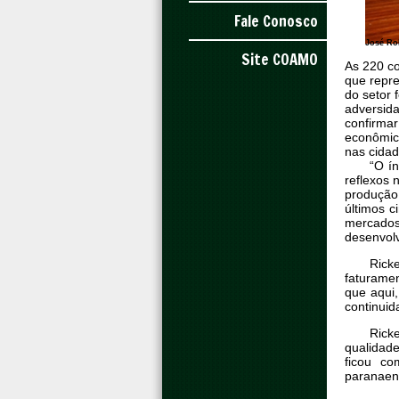
Fale Conosco
José Ro
Site COAMO
As 220 co
que repr
do setor 
adversid
confirmar
econômic
nas cidad
“O í
reflexos 
produção.
últimos c
mercados
desenvol
Rick
faturame
que aqui
continuid
Rick
qualidade
ficou c
paranaen