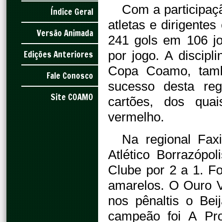
Com a participaç
Índice Geral
atletas e dirigente
Versão Animada
241 gols em 106 j
Edições Anteriores
por jogo. A discipl
Copa Coamo, tamb
Fale Conosco
sucesso desta reg
Site COAMO
cartões, dos qu
vermelho.
Na regional Fax
Atlético Borrazópo
Clube por 2 a 1. F
amarelos. O Ouro V
nos pênaltis o Bei
campeão foi A Pro