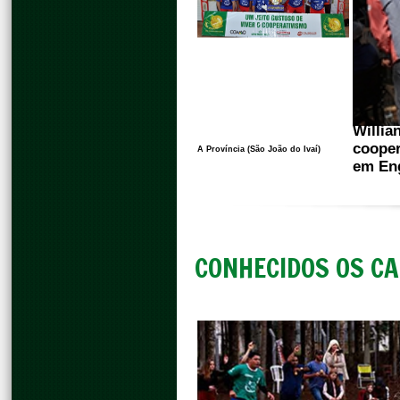
Willia
coope
A Província (São João do Ivaí)
em Eng
CONHECIDOS OS C