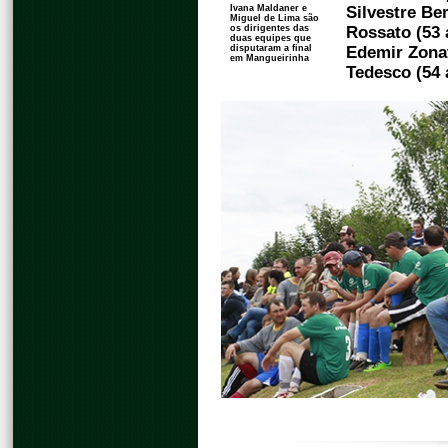
Ivana Maldaner e
Silvestre Be
Miguel de Lima são
os dirigentes das
Rossato (53 
duas equipes que
disputaram a final
Edemir Zonat
em Mangueirinha
Tedesco (54 