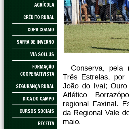
AGRÍCOLA
CRÉDITO RURAL
COPA COAMO
SAFRA DE INVERNO
VIA SOLLUS
FORMAÇÃO
Conserva, pela r
COOPERATIVISTA
Três Estrelas, por
João do Ivaí; Ouro
SEGURANÇA RURAL
Atlético Borrazóp
DICA DO CAMPO
regional Faxinal. 
CURSOS SOCIAIS
da Regional Vale do
maio.
RECEITA