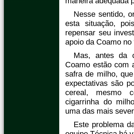
maneira adequada p
Nesse sentido, o
esta situação, po
repensar seu inves
apoio da Coamo no 
Mas, antes da 
Coamo estão com a
safra de milho, que
expectativas são p
cereal, mesmo c
cigarrinha do milh
uma das mais sever
Este problema da 
equipe Técnica há v