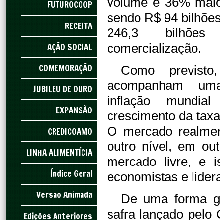
volume é 36% maior
FUTUROCOOP
sendo R$ 94 bilhões
RECEITA
246,3 bilhõe
AÇÃO SOCIAL
comercialização.
COMEMORAÇÃO
Como previsto
acompanham uma
JUBILEU DE OURO
inflação mundi
EXPANSÃO
crescimento da taxa 
O mercado realmen
CREDICOAMO
outro nível, em ou
LINHA ALIMENTÍCIA
mercado livre, e 
Índice Geral
economistas e lider
Versão Animada
De uma forma ge
safra lançado pelo
Edições Anteriores