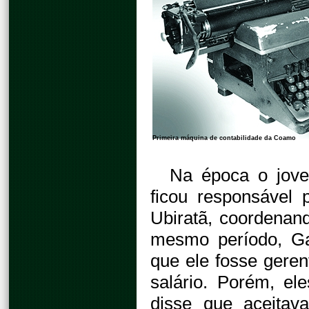
Primeira máquina de contabilidade da Coamo
Na época o jove
ficou responsável 
Ubiratã, coordenand
mesmo período, Ga
que ele fosse geren
salário. Porém, e
disse que aceitav