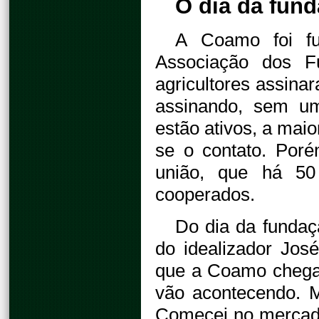
O dia da fun
A Coamo foi f
Associação dos F
agricultores assina
assinando, sem um
estão ativos, a maio
se o contato. Por
união, que há 5
cooperados.
Do dia da fundaç
do idealizador Jos
que a Coamo chegar
vão acontecendo. 
Comecei no mercado