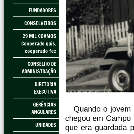
FUNDADORES
CONSELHEIROS
29 MIL COAMOS
Cooperado quis,
cooperado fez
CONSELHO DE
ADMINISTRAÇÃO
DIRETORIA
EXECUTIVA
Gallassini com o jipe usado no trabalho de exten
GERÊNCIAS
Quando o jovem e
ANGULARES
chegou em Campo M
UNIDADES
que era guardada p