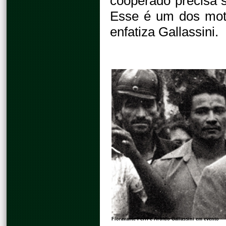
cooperado precisa s
Esse é um dos mot
enfatiza Gallassini.
Fioravante Ferri e Aroldo Gallassini em evento