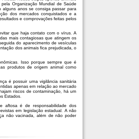
 pela Organização Mundial de Saúde
m alguns anos se consiga passar para
enção dos mercados conquistados e a
resultados e comprovações feitas pelos
itar que haja contato com o vírus. A
 das mais contagiosas que atingem os
, seguida do aparecimento de vesículas
ntação dos animais fica prejudicada, o
onômicas. Isso porque sempre que é
nas produtos de origem animal como
ça é possuir uma vigilância sanitária
 sentidas apenas em relação ao mercado
 hajam riscos de contaminação, há um
os Estados.
e aftosa é de responsabilidade dos
evistas em legislação estadual. A não
ça não vacinada, além de não poder