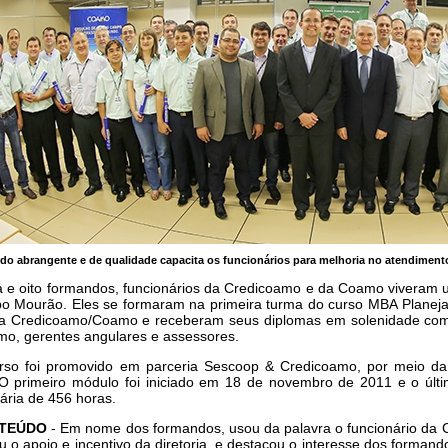
do abrangente e de qualidade capacita os funcionários para melhoria no atendimen
ta e oito formandos, funcionários da Credicoamo e da Coamo viveram 
 Mourão. Eles se formaram na primeira turma do curso MBA Planeja
na Credicoamo/Coamo e receberam seus diplomas em solenidade com
mo, gerentes angulares e assessores.
rso foi promovido em parceria Sescoop & Credicoamo, por meio da
. O primeiro módulo foi iniciado em 18 de novembro de 2011 e o últ
ária de 456 horas.
TEÚDO
- Em nome dos formandos, usou da palavra o funcionário da 
 o apoio e incentivo da diretoria, e destacou o interesse dos formand