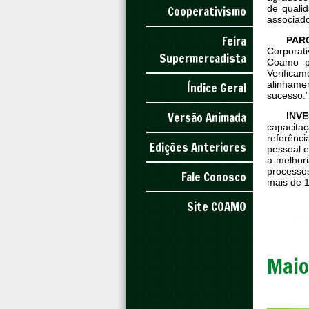
Cooperativismo
de quali
associad
Feira
PAR
Corporat
Supermercadista
Coamo pe
Verific
alinhamen
Índice Geral
sucesso.”
Versão Animada
INV
capacita
referênc
Edições Anteriores
pessoal e
a melhor
processo
Fale Conosco
mais de 1
Site COAMO
Maio