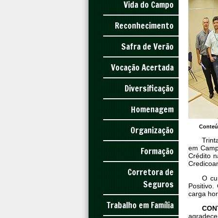
Vida do Campo
Reconhecimento
Safra de Verão
Vocação Acertada
Diversificação
Homenagem
Conteú
Organização
Trin
em Campo
Formação
Crédito 
Credicoa
Corretora de
O cu
Seguros
Positivo
carga hor
Trabalho em Família
CON
agradeceu