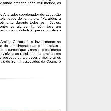
visando atender, cada vez melhor, os
a de Andrade, coordenador de Educação
solenidade de formatura. “Parabéns a
etimento durante todos os módulos.
a entre os alunos. Também teve um
nsino de qualidade é que se constrói o
oldo Gallassini, o investimento na
e do crescimento das cooperativas -
os e cursos que visam o crescimento
o visíveis os resultados na prática com
o pessoas para crescer e melhorar os
mais de 26 mil associados da Coamo e