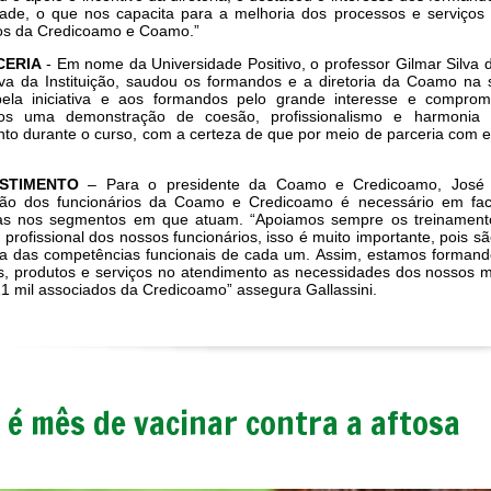
dade, o que nos capacita para a melhoria dos processos e serviços 
os da Credicoamo e Coamo.”
CERIA
- Em nome da Universidade Positivo, o professor Gilmar Silv
iva da Instituição, saudou os formandos e a diretoria da Coamo na 
la iniciativa e aos formandos pelo grande interesse e comprom
amos uma demonstração de coesão, profissionalismo e harmoni
to durante o curso, com a certeza de que por meio de parceria com e
ESTIMENTO
– Para o presidente da Coamo e Credicoamo, José Ar
ção dos funcionários da Coamo e Credicoamo é necessário em fac
ias nos segmentos em que atuam. “Apoiamos sempre os treinament
 profissional dos nossos funcionários, isso é muito importante, pois sã
ia das competências funcionais de cada um. Assim, estamos formand
s, produtos e serviços no atendimento as necessidades dos nossos 
1 mil associados da Credicoamo” assegura Gallassini.
 é mês de vacinar contra a aftosa