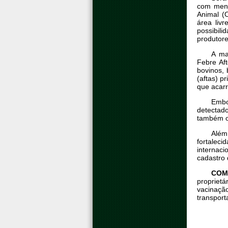
com meno
Animal (
área liv
possibili
produtore
A ma
Febre Af
bovinos, 
(aftas) p
que acarr
Embo
detectad
também o
Além
fortaleci
internac
cadastro 
COM
proprietá
vacinaçã
transport