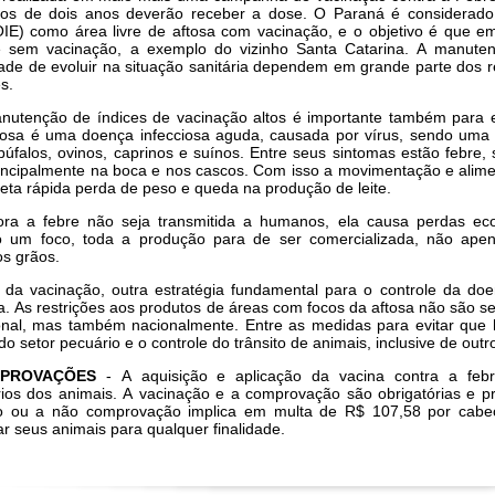
s de dois anos deverão receber a dose. O Paraná é considerado
OIE) como área livre de aftosa com vacinação, e o objetivo é que e
re sem vacinação, a exemplo do vizinho Santa Catarina. A manut
dade de evoluir na situação sanitária dependem em grande parte dos 
s.
nutenção de índices de vacinação altos é importante também para ev
tosa é uma doença infecciosa aguda, causada por vírus, sendo uma
búfalos, ovinos, caprinos e suínos. Entre seus sintomas estão febre
rincipalmente na boca e nos cascos. Com isso a movimentação e alime
eta rápida perda de peso e queda na produção de leite.
ra a febre não seja transmitida a humanos, ela causa perdas ec
o um foco, toda a produção para de ser comercializada, não ape
s grãos.
 da vacinação, outra estratégia fundamental para o controle da doen
da. As restrições aos produtos de áreas com focos da aftosa não são
ional, mas também nacionalmente. Entre as medidas para evitar que
do setor pecuário e o controle do trânsito de animais, inclusive de outr
PROVAÇÕES
- A aquisição e aplicação da vacina contra a febr
rios dos animais. A vacinação e a comprovação são obrigatórias e pr
o ou a não comprovação implica em multa de R$ 107,58 por cabe
ar seus animais para qualquer finalidade.