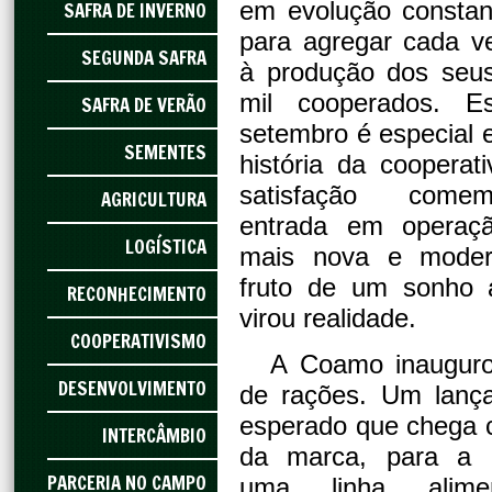
em evolução constan
SAFRA DE INVERNO
para agregar cada v
SEGUNDA SAFRA
à produção dos seu
mil cooperados. 
SAFRA DE VERÃO
setembro é especial e
SEMENTES
história da cooperat
satisfação com
AGRICULTURA
entrada em operaç
LOGÍSTICA
mais nova e modern
fruto de um sonho 
RECONHECIMENTO
virou realidade.
COOPERATIVISMO
A Coamo inaugurou
DESENVOLVIMENTO
de rações. Um lanç
esperado que chega 
INTERCÂMBIO
da marca, para a 
PARCERIA NO CAMPO
uma linha alimen