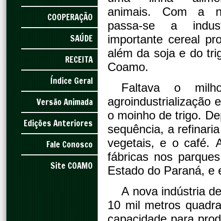
animais. Com a no
COOPERAÇÃO
passa-se a indust
SAÚDE
importante cereal pr
além da soja e do tri
RECEITA
Coamo.
Índice Geral
Faltava o mil
agroindustrialização 
Versão Animada
o moinho de trigo. D
Edições Anteriores
sequência, a refinari
vegetais, e o café.
Fale Conosco
fábricas nos parque
Site COAMO
Estado do Paraná, e
A nova indústria d
10 mil metros quad
capacidade para produ